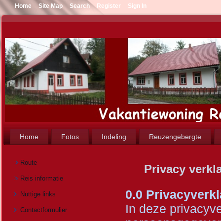
Home
Site Map
Search
Register
Sign In
Home
Fotos
Indeling
Reuzengebergte
Route
Privacy verkl
Reis informatie
0.0 Privacyverkl
Nuttige links
In deze privacyve
Contactformulier