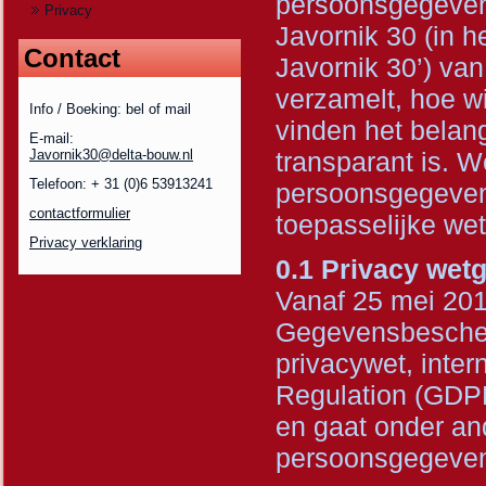
persoonsgegeven
Privacy
Javornik 30 (in h
Contact
Javornik 30’) van
verzamelt, hoe w
Info / Boeking: bel of mail
vinden het belang
E-mail:
Javornik30@delta-bouw.nl
transparant is. 
Telefoon: + 31 (0)6 53913241
persoonsgegeven
contactformulier
toepasselijke wet
Privacy verklaring
0.1 Privacy wet
Vanaf 25 mei 20
Gegevensbescher
privacywet, inter
Regulation (GDPR
en gaat onder a
persoonsgegeve