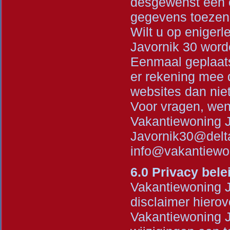
desgewenst een el
gegevens toezen
Wilt u op enigerl
Javornik 30 word
Eenmaal geplaats
er rekening mee d
websites dan nie
Voor vragen, wen
Vakantiewoning J
Javornik30@delta
info@vakantiewo
6.0 Privacy bele
Vakantiewoning J
disclaimer hierov
Vakantiewoning J