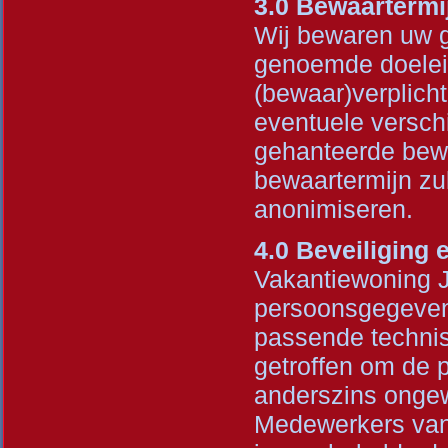
3.0 Bewaarterm
Wij bewaren uw g
genoemde doelein
(bewaar)verplicht
eventuele versch
gehanteerde bew
bewaartermijn zu
anonimiseren.
4.0 Beveiliging
Vakantiewoning J
persoonsgegeven
passende technis
getroffen om de 
anderszins ongew
Medewerkers van 